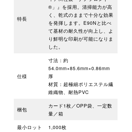
®」』を採用。清掃能力が高
く、乾式のままで十分な効果
特長
を発揮します。E90Nと比べ
て基材の耐久性が向上し、よ
り鮮明な印刷が可能になりま
した。
寸法：約
54.0mm×85.6mm×0.86mm
仕様
厚
材質：超極細ポリエステル繊
維織物、耐熱PVC
カード1枚／OPP袋、一定数
梱包
量／箱
最小ロット
1,000枚