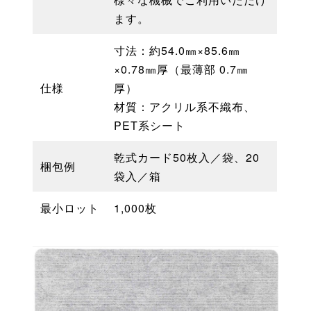
ます。
寸法：約54.0㎜×85.6㎜
×0.78㎜厚（最薄部 0.7㎜
仕様
厚）
材質：アクリル系不織布、
PET系シート
乾式カード50枚入／袋、20
梱包例
袋入／箱
最小ロット
1,000枚