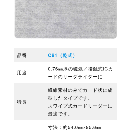
品番
C91（乾式）
0.76㎜厚の磁気／接触式ICカ
用途
ードのリーダライターに
繊維素材のみでカード状に成
型したタイプです。
特長
スワイプ式カードリーダーに
最適です。
寸法：約54.0㎜×85.6㎜