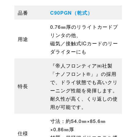
品番
C90PGN（乾式）
0.76㎜厚のリライトカードプ
リンタの他、
用途
磁気／接触式ICカードのリー
ダライターにも
『帝人フロンティア㈱社製
「ナノフロント®」』の採用
で、ドライ状態でも高いクリ
特長
ーニング性能を発揮します。
耐久性が高く、くり返しの使
用が可能です。
寸法：約54.0㎜×85.6㎜
×0.86㎜厚
仕様